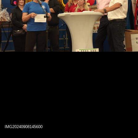
IMG20240908145600